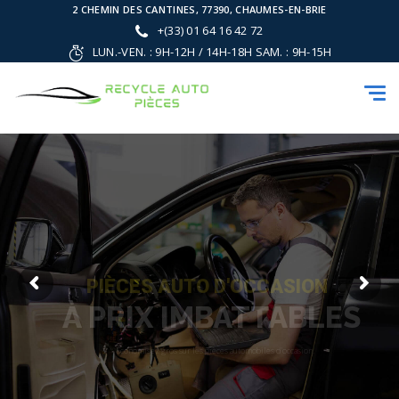
2 CHEMIN DES CANTINES, 77390, CHAUMES-EN-BRIE
+(33) 01 64 16 42 72
LUN.-VEN. : 9H-12H / 14H-18H SAM. : 9H-15H
Tog
navi
TROUVEZ DES PIÈCES
DE VOITURE DE QUALITÉ