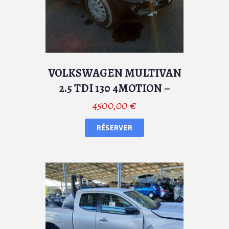
VOLKSWAGEN MULTIVAN
2.5 TDI 130 4MOTION –
GAZOLE
4500,00
€
RÉSERVER