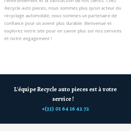
l'environnement et la satisfaction de nos clients. Chez
Recycle auto pieces, nous sommes plus qu'un acteur du
recyclage automobile, nous sommes un partenaire de
confiance pour un avenir plus durable. Bienvenue et
explorez notre site pour en savoir plus sur nos services
et notre engagement !
L'équipe Recycle auto pieces est à votre
service !‏‏‎ ‎‏‏‎ ‎‏‏‎ ‎‏‏‎ ‎
+(33) 01 64 16 42 72