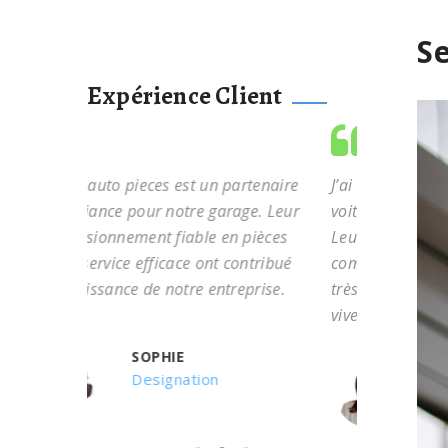
Se
Expérience Client
rtenaire
J’ai trouvé la pièce parfaite pour ma
L’engage
ge. Leur
voiture chez Recycle auto pieces.
envers l
pièces
Leur vaste sélection et leur personnel
admirabl
ntribué
compétent ont rendu le processus
que je s
prise.
très facile. Je les recommande
soucieus
vivement
CHARLOTTE
Designation