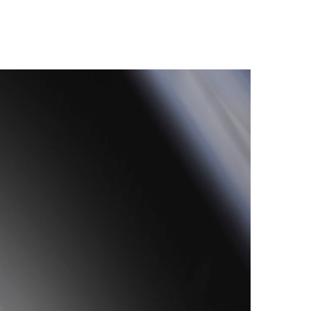
artenaire
J’ai trouvé la pièce parfaite pour ma
ge. Leur
voiture chez Recycle auto pieces.
 pièces
Leur vaste sélection et leur personnel
ontribué
compétent ont rendu le processus
eprise.
très facile. Je les recommande
vivement
CHARLOTTE
Designation