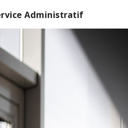
rvice Administratif
ment de Recycle auto pieces
Recycle auto pieces est un p
’environnement est vraiment
de confiance pour notre gara
e. C’est rassurant de savoir
approvisionnement fiable en
outiens une entreprise
et leur service efficace ont c
e des pratiques écologiques.
à la croissance de notre entr
JOHN MICHALE
SOPHIE
ceo of intel
Designation