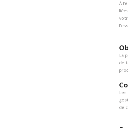
À l’
liée
votr
l’es
Ob
La p
de t
proc
Co
Les 
gest
de c