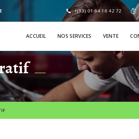
+(33) 01 64 16 42 72
E
ACCUEIL
NOS SERVICES
VENTE
CO
ratif
IF