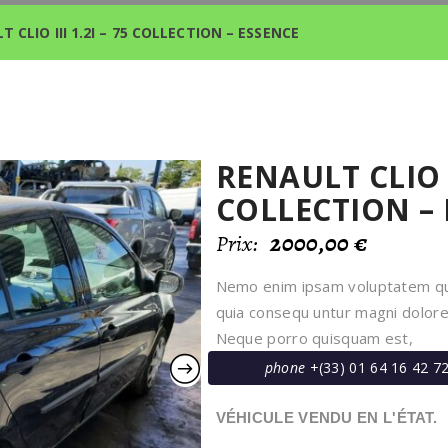
 CLIO III 1.2I – 75 COLLECTION – ESSENCE
RENAULT CLIO II
COLLECTION –
2000,00
€
Prix:
Nemo enim ipsam voluptatem quia
quia consequ untur magni dolore
Neque porro quisquam est,
phone
+(33) 01 64 16 42 7
VÉHICULE VENDU EN L'ÉTAT.