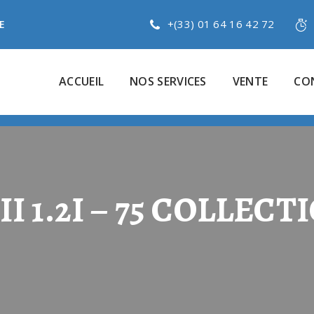
+(33) 01 64 16 42 72
E
ACCUEIL
NOS SERVICES
VENTE
CO
I 1.2I – 75 COLLEC