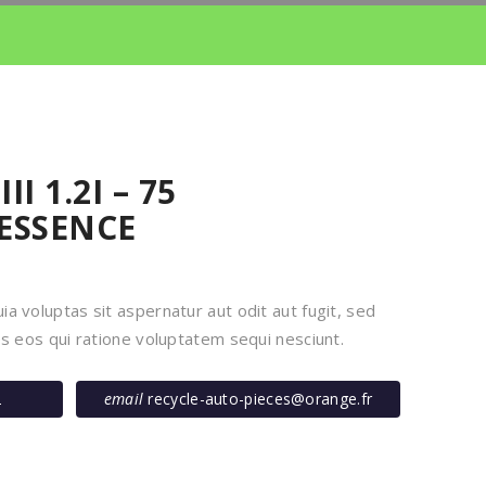
I 1.2I – 75
 ESSENCE
 voluptas sit aspernatur aut odit aut fugit, sed
s eos qui ratione voluptatem sequi nesciunt.
2
email
recycle-auto-pieces@orange.fr